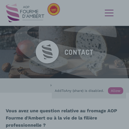
CONTACT
Home
In progress :
Contact
AddToAny (share) is disabled.
Allow
Vous avez une question relative au fromage AOP
Fourme d’Ambert ou à la vie de la filière
professionnelle ?