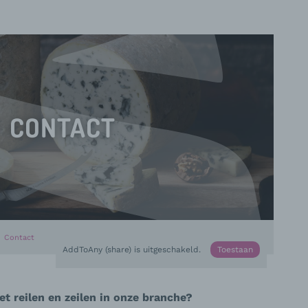
CONTACT
Bezig :
Contact
AddToAny (share) is uitgeschakeld.
Toestaan
t reilen en zeilen in onze branche?