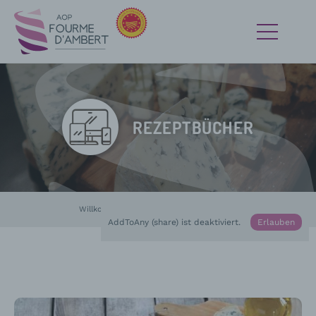
REZEPTBÜCHER
Willkommen
Medien
In Bearbeitung :
Rezeptbücher
AddToAny (share) ist deaktiviert.
Erlauben