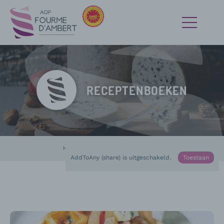
RECEPTENBOEKEN
Home
Media
Bezig :
Receptenboeken
AddToAny (share) is uitgeschakeld.
Toestaan