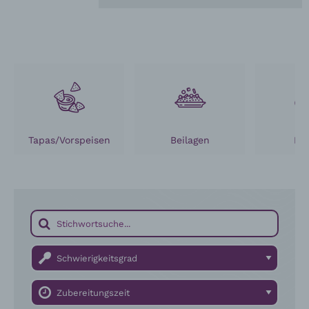
Tapas/Vorspeisen
Beilagen
Fle