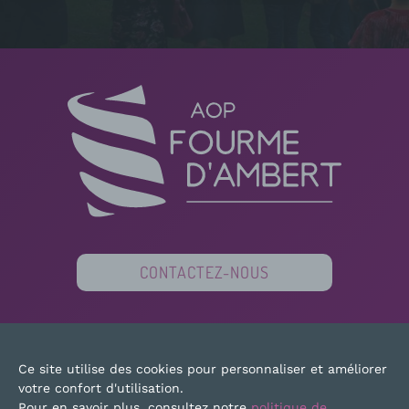
CONTACTEZ-NOUS
PARTENAIRES
FINANCEURS
PRESSE
Ce site utilise des cookies pour personnaliser et améliorer
PLAN DU SITE
MENTIONS LÉGALES
votre confort d'utilisation.
Pour en savoir plus, consultez notre
politique de