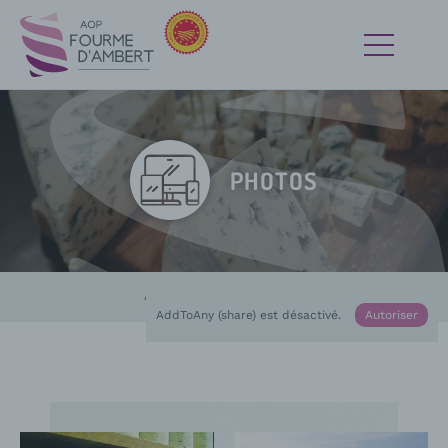
PHOTOS
Accueil
Médias
En cours :
Photos
AddToAny (share) est désactivé.
Autoriser