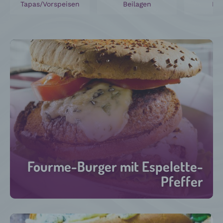
Tapas/Vorspeisen
Beilagen
Fle
Fourme-Burger mit Espelette-
Pfeffer
30 Minuten