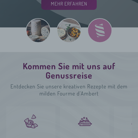
MEHR ERFAHREN
MEHR ERFAHREN
MEHR ERFAHREN
Kommen Sie mit uns auf
Genussreise
Entdecken Sie unsere kreativen Rezepte mit dem
milden Fourme d’Ambert