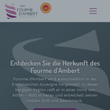
Entdecken Sie die Herkunft des
Entdecken Sie die kreative
Entdecken Sie die kreative
Fourme d’Ambert
Milde des Fourme d’Ambert
Milde des Fourme d’Ambert
Fourme d’Ambert wird ausschließlich in der
französischen Auvergne hergestellt. In dieser
Fourme d’Ambert ist ein absolutes Muss für
Mit seinem cremig milden Geschmack und
Käseplatten und verleiht all Ihren Gerichten
feinen, nussig-fruchtigen Aromen hebt sich
bergigen Region reift er in einer Höhe von
600m - 1600 m heran und entwickelt seinen
eine kreative Note. Entdecken Sie unsere
Fourme d’Ambert von allen anderen
leckeren herzhaften und süßen Rezepte.
milden Duft und Geschmack.
Blauschimmelkäsesorten ab.