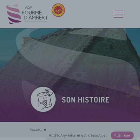
SON HISTOIRE
Accueil
La Fourme d’Ambert
En cours :
Son histoire
AddToAny (share) est désactivé.
Autoriser