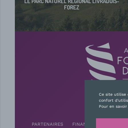
LE PARC NATUREL RÉGIONAL LIVRADOIS-
FOREZ
Ce site utilis
confort d'utili
CONTAC
Pour en savoir
PARTENAIRES
FINANCEURS
PRESS