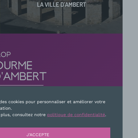
LA VILLE D’AMBERT
e des cookies pour personnaliser et améliorer votre
sation.
TEZ-NOUS
 plus, consultez notre
politique de confidentialité
.
E
PLAN DU SITE
MENTIONS LÉGALES
J'ACCEPTE