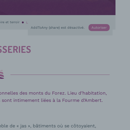
ire et terroir
En cours :
Les Jasseries
AddToAny (share) est désactivé.
Autoriser
SSERIES
tionnelles des monts du Forez. Lieu d’habitation,
es sont intimement liées à la Fourme d’Ambert.
ble de « jas », bâtiments où se côtoyaient,