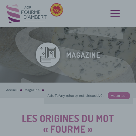
MAGAZINE
Accueil
Magazine
Histoire et terroir
En cours :
Les origines du mot « Fourme »
AddToAny (share) est désactivé.
Autoriser
LES ORIGINES DU MOT
« FOURME »