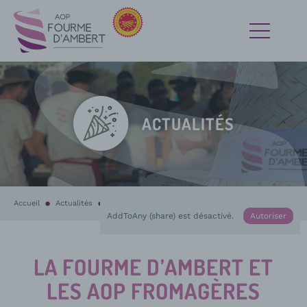
ACTUALITÉS
Accueil
Actualités
En cours :
La Fourme d’Ambert et les AOP fromagères d’Auvergn
AddToAny (share) est désactivé.
Autoriser
LA FOURME D’AMBERT ET
LES AOP FROMAGÈRES