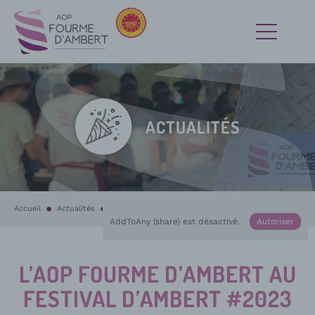
ACTUALITÉS
Accueil
Actualités
En cours :
L’AOP Fourme d’Ambert au Festival d’Ambert #2023
AddToAny (share) est désactivé.
Autoriser
L’AOP FOURME D’AMBERT AU
FESTIVAL D’AMBERT #2023