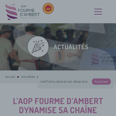
ACTUALITÉS
Accueil
Actualités
En cours :
L’AOP Fourme d’Ambert dynamise sa chaîne Youtube 
AddToAny (share) est désactivé.
Autoriser
L’AOP FOURME D’AMBERT
DYNAMISE SA CHAÎNE