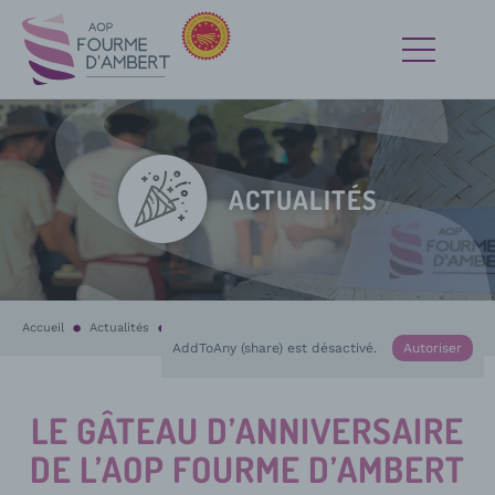
ACTUALITÉS
Accueil
Actualités
En cours :
Le gâteau d’anniversaire de l’AOP Fourme d’Ambert #
AddToAny (share) est désactivé.
Autoriser
LE GÂTEAU D’ANNIVERSAIRE
DE L’AOP FOURME D’AMBERT