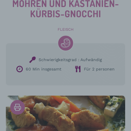
MÖHREN UND KASTANIEN-
KÜRBIS-GNOCCHI
FLEISCH
Schwierigkeitsgrad :
Aufwändig
60 Min insgesamt
Für 2 personen
Drucken
Sie