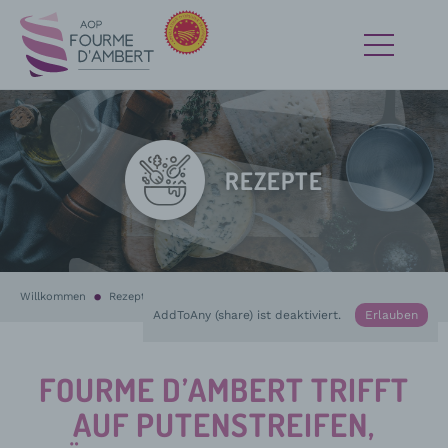
REZEPTE
Willkommen
Rezepte
In Bearbeitung :
Fourme d’Ambert trifft auf Putenstreifen, Möhre
AddToAny (share) ist deaktiviert.
Erlauben
FOURME D’AMBERT TRIFFT
AUF PUTENSTREIFEN,