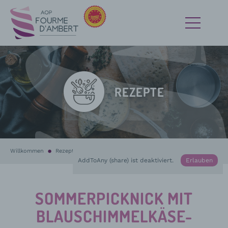
REZEPTE
Willkommen
Rezepte
In Bearbeitung :
Sommerpicknick mit Blauschimmelkäse-Burgern vo
AddToAny (share) ist deaktiviert.
Erlauben
SOMMERPICKNICK MIT
BLAUSCHIMMELKÄSE-