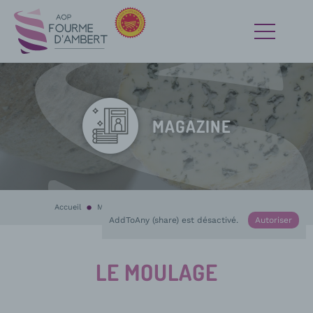
MAGAZINE
Accueil
Magazine
La fabrication
En cours :
Le moulage
AddToAny (share) est désactivé.
Autoriser
LE MOULAGE