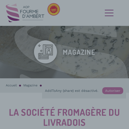
MAGAZINE
Accueil
Magazine
Les producteurs
En cours :
La Société Fromagère du Livradoi
AddToAny (share) est désactivé.
Autoriser
LA SOCIÉTÉ FROMAGÈRE DU
LIVRADOIS