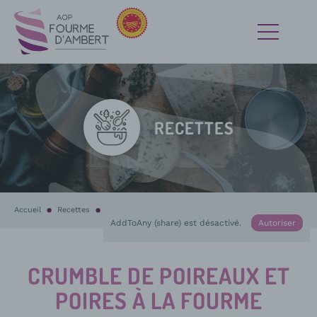
RECETTES
Accueil
Recettes
En cours :
Crumble de poireaux et poires à la Fourme d’Ambert
AddToAny (share) est désactivé.
Autoriser
CRUMBLE DE POIREAUX ET
POIRES À LA FOURME