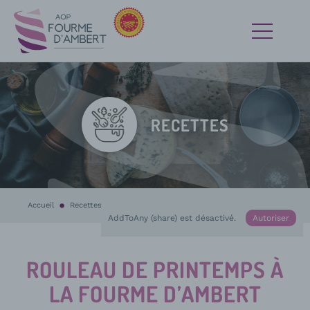
RECETTES
Accueil
Recettes
En cours :
Rouleau de printemps à la Fourme d’Ambert
AddToAny (share) est désactivé.
Autoriser
ROULEAU DE PRINTEMPS À
LA FOURME D’AMBERT