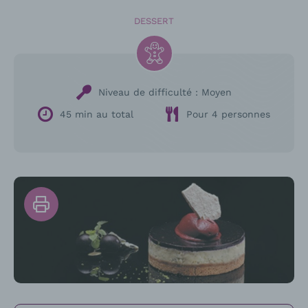
DESSERT
Niveau de difficulté :
Moyen
45 min au total
Pour 4 personnes
Imprimer
la
recette