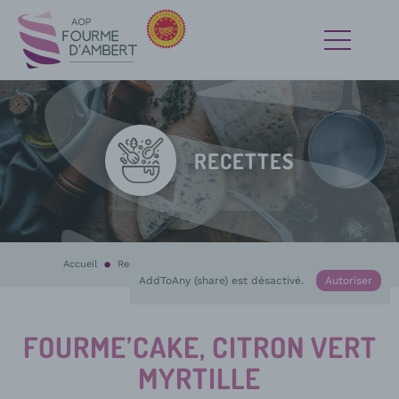
RECETTES
Accueil
Recettes
En cours :
Fourme’Cake, citron vert myrtille
AddToAny (share) est désactivé.
Autoriser
FOURME’CAKE, CITRON VERT
MYRTILLE