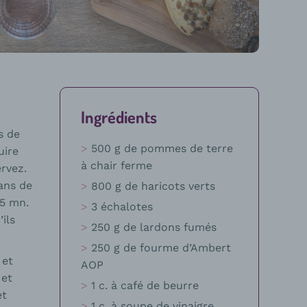
Ingrédients
s de
500 g de pommes de terre
uire
à chair ferme
rvez.
dans de
800 g de haricots verts
15 mn.
3 échalotes
ils
250 g de lardons fumés
250 g de fourme d’Ambert
 et
AOP
 et
1 c. à café de beurre
et
1 c. à soupe de vinaigre