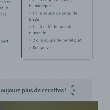
mes de
balsamique
ec le
1 c. à soupe de sirop de
t le
Liège
1 c. à café de noix de
muscade
2 c. à soupe de persil plat
mbert
Sel, poivre
Toujours plus de recettes !