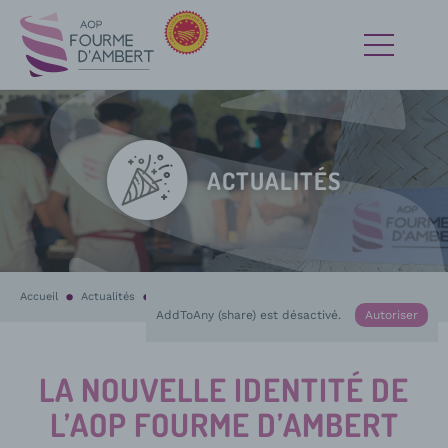
ACTUALITÉS
Accueil
Actualités
En cours :
La nouvelle identité de l’AOP Fourme d’Ambert explor
AddToAny (share) est désactivé.
Autoriser
LA NOUVELLE IDENTITÉ DE
L’AOP FOURME D’AMBERT