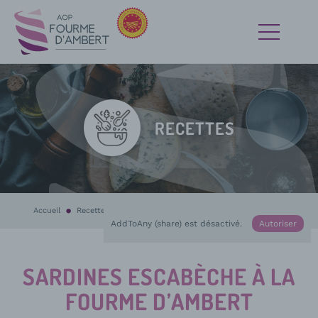
RECETTES
Accueil
Recettes
En cours :
Sardines escabèche à la Fourme d’Ambert
AddToAny (share) est désactivé.
Autoriser
SARDINES ESCABÈCHE À LA
FOURME D’AMBERT