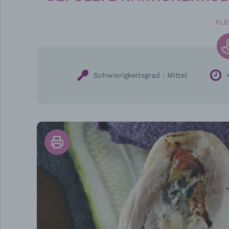
FLE
Schwierigkeitsgrad :
Mittel
Drucken
Sie
das
Rezept