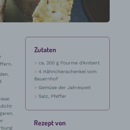
Zutaten
r
ca. 200 g Fourme d’Ambert
ffern.
4 Hähnchenschenkel vom
den.
Bauernhof
d
Gemüse der Jahreszeit
Salz, Pfeffer
Diese
 dicht
garen.
er
Rezept von
ärbung