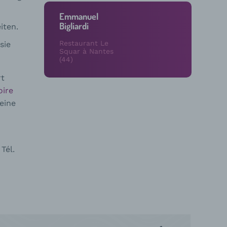
Emmanuel
Bigliardi
iten.
Restaurant Le
sie
Squar à Nantes
(44)
rt
oire
eine
Tél.