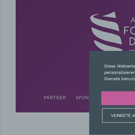
Diese Webseit
personalisiere
KON
Dienste benut
PARTNER
SPONSOREN
PRESS
VERBIETE 