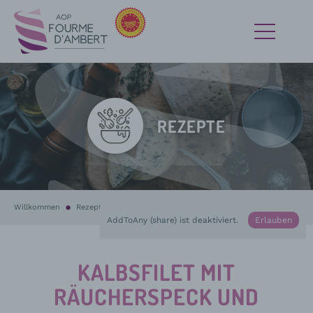
REZEPTE
Willkommen
Rezepte
In Bearbeitung :
Kalbsfilet mit Räucherspeck und Fourme d’Ambert
AddToAny (share) ist deaktiviert.
Erlauben
KALBSFILET MIT
RÄUCHERSPECK UND