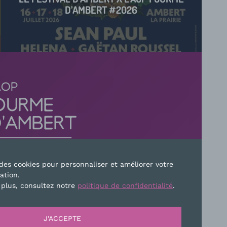
D’AMBERT #2026
e des cookies pour personnaliser et améliorer votre
sation.
TEZ-NOUS
 plus, consultez notre
politique de confidentialité
.
E
PLAN DU SITE
MENTIONS LÉGALES
J'ACCEPTE