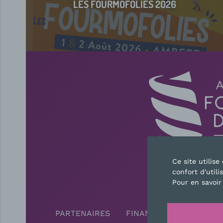
LES FOURMOFOLIES 2026
Ce site utilis
confort d'utili
CONTAC
Pour en savoir
PARTENAIRES
FINANCEURS
PRESS