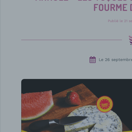
FOURME 
Publié le
21 s
Le
26 septembr