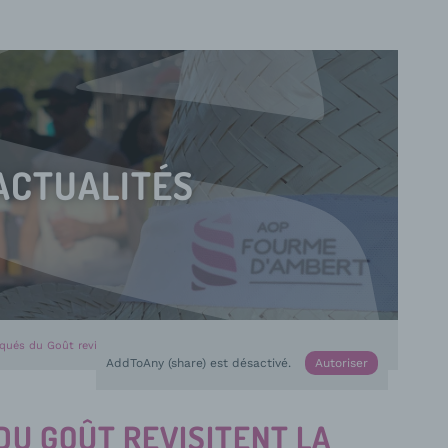
ACTUALITÉS
ués du Goût revisitent la Fourme d’Ambert
AddToAny (share) est désactivé.
Autoriser
DU GOÛT REVISITENT LA