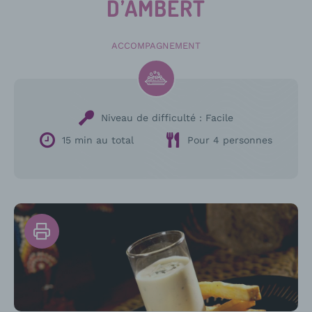
D’AMBERT
ACCOMPAGNEMENT
Niveau de difficulté :
Facile
15 min au total
Pour 4 personnes
Imprimer
la
recette