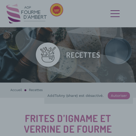
RECETTES
Accueil
Recettes
En cours :
Frites d’igname et verrine de Fourme d’Ambert
AddToAny (share) est désactivé.
Autoriser
FRITES D’IGNAME ET
VERRINE DE FOURME