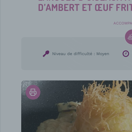
D’AMBERT ET ŒUF FRI
ACCOMP
Niveau de difficulté :
Moyen
Imprimer
la
recette