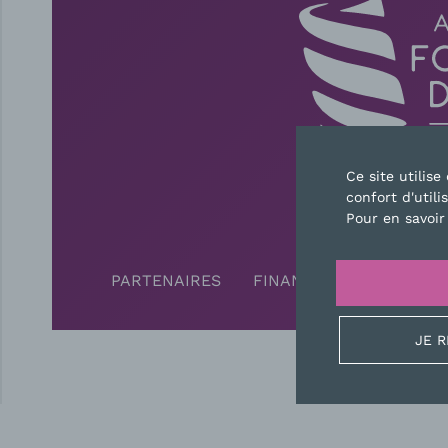
Ce site utilis
confort d'utili
CONTAC
Pour en savoir
PARTENAIRES
FINANCEURS
PRESS
JE 