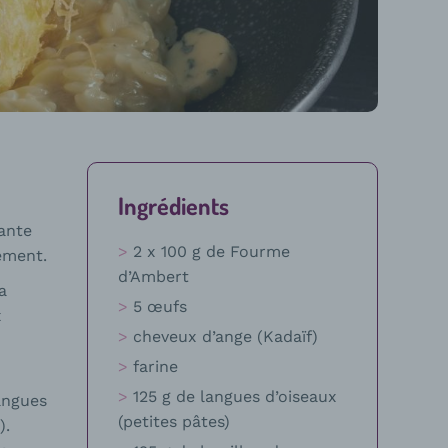
Ingrédients
ante
2 x 100 g de Fourme
tement.
d’Ambert
a
5 œufs
x
cheveux d’ange (Kadaïf)
farine
125 g de langues d’oiseaux
langues
(petites pâtes)
).