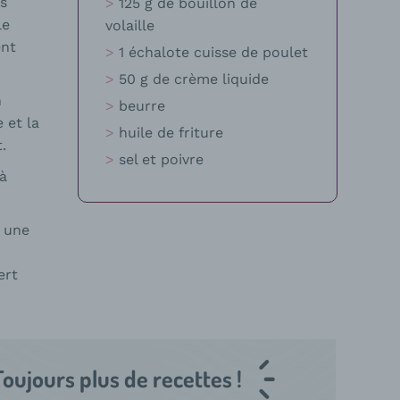
s
125 g de bouillon de
le
volaille
ent
1 échalote cuisse de poulet
50 g de crème liquide
n
beurre
 et la
huile de friture
.
sel et poivre
 à
s une
ert
Toujours plus de recettes !