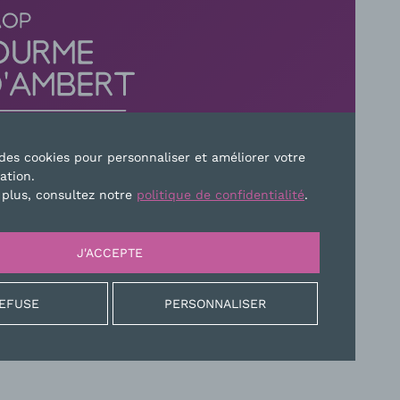
e des cookies pour personnaliser et améliorer votre
sation.
TEZ-NOUS
 plus, consultez notre
politique de confidentialité
.
E
PLAN DU SITE
MENTIONS LÉGALES
J'ACCEPTE
REFUSE
PERSONNALISER