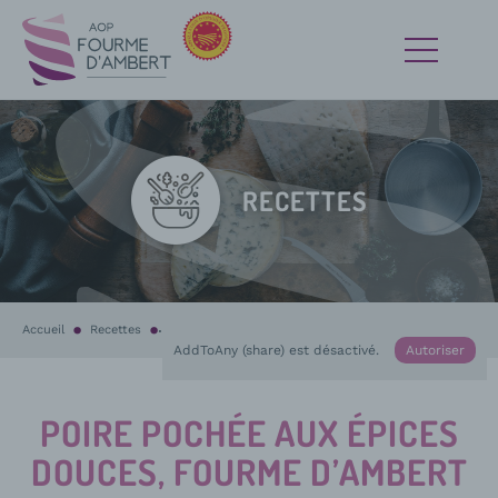
RECETTES
Accueil
Recettes
En cours :
Poire pochée aux épices douces, Fourme d’Ambert et 
AddToAny (share) est désactivé.
Autoriser
POIRE POCHÉE AUX ÉPICES
DOUCES, FOURME D’AMBERT