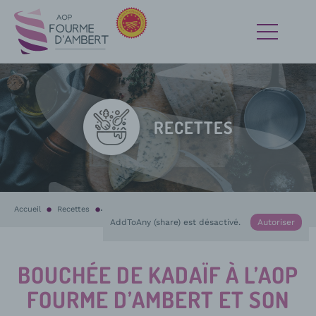
RECETTES
Accueil
Recettes
En cours :
Bouchée de kadaïf à l’AOP Fourme d’Ambert et son ke
AddToAny (share) est désactivé.
Autoriser
BOUCHÉE DE KADAÏF À L’AOP
FOURME D’AMBERT ET SON