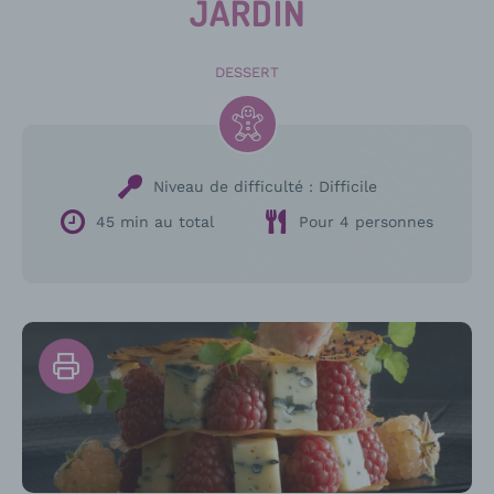
JARDIN
DESSERT
Niveau de difficulté :
Difficile
45 min au total
Pour 4 personnes
Imprimer
la
recette