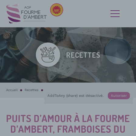
RECETTES
Accueil
Recettes
En cours :
Puits d’amour à la Fourme d’Ambert, framboises du jar
AddToAny (share) est désactivé.
Autoriser
PUITS D’AMOUR À LA FOURME
D’AMBERT, FRAMBOISES DU