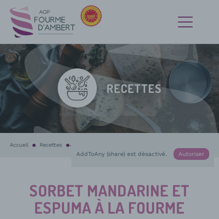
RECETTES
Accueil
Recettes
En cours :
Sorbet mandarine et espuma à la Fourme d’Ambert, co
AddToAny (share) est désactivé.
Autoriser
SORBET MANDARINE ET
ESPUMA À LA FOURME