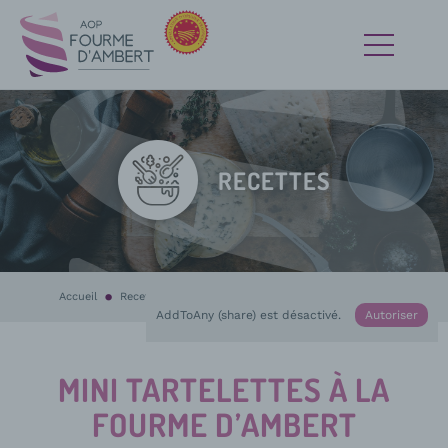
RECETTES
Accueil
Recettes
En cours :
Mini tartelettes à la Fourme d’Ambert
AddToAny (share) est désactivé.
Autoriser
MINI TARTELETTES À LA
FOURME D’AMBERT