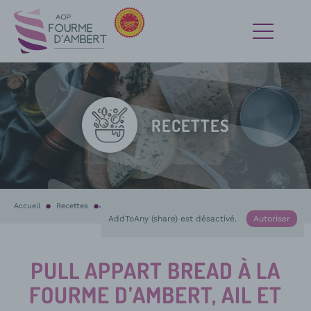
RECETTES
Accueil
Recettes
En cours :
Pull appart bread à la Fourme d’Ambert, ail et jambon 
AddToAny (share) est désactivé.
Autoriser
PULL APPART BREAD À LA
FOURME D’AMBERT, AIL ET