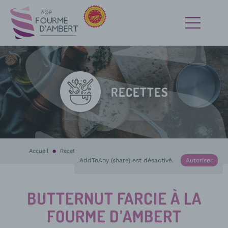
RECETTES
Accueil
Recettes
En cours :
Butternut farcie à la Fourme d’Ambert
AddToAny (share) est désactivé.
Autoriser
BUTTERNUT FARCIE À LA
FOURME D’AMBERT