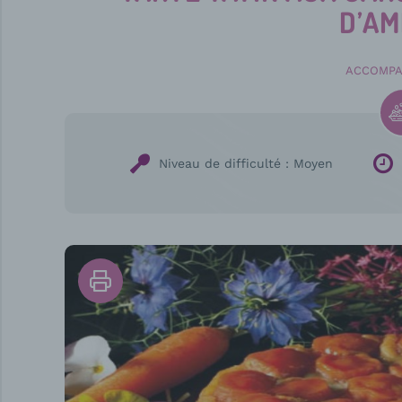
D’A
ACCOMP
Niveau de difficulté :
Moyen
Imprimer
la
recette