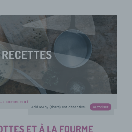
RECETTES
 aux carottes et à la Fourme d’Ambert
AddToAny (share) est désactivé.
Autoriser
OTTES ET À LA FOURME