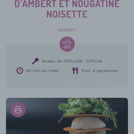
D’AMBERT ET NOUGATINE
NOISETTE
DESSERT
Niveau de difficulté :
Difficile
60 min au total
Pour 4 personnes
Imprimer
la