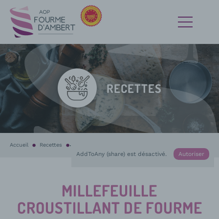
RECETTES
Accueil
Recettes
En cours :
Millefeuille croustillant de Fourme d’Ambert et nougati
AddToAny (share) est désactivé.
Autoriser
MILLEFEUILLE
CROUSTILLANT DE FOURME