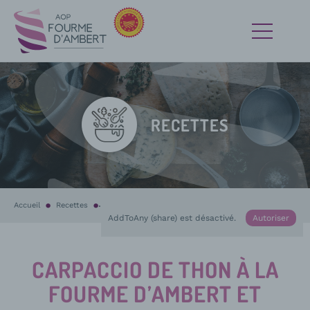
RECETTES
Accueil
Recettes
En cours :
Carpaccio de thon à la Fourme d’Ambert et assaisonn
AddToAny (share) est désactivé.
Autoriser
CARPACCIO DE THON À LA
FOURME D’AMBERT ET