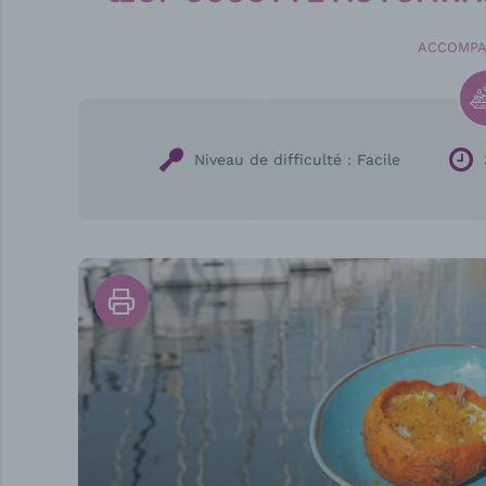
ACCOMP
Niveau de difficulté :
Facile
Imprimer
la
recette