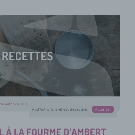
RECETTES
te automnal à la Fourme d’Ambert
AddToAny (share) est désactivé.
Autoriser
 À LA FOURME D’AMBERT