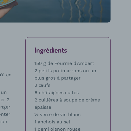
Ingrédients
150 g de Fourme d’Ambert
2 petits potimarrons ou un
’à ce
plus gros à partager
2 œufs
 un
6 châtaignes cuites
er 2
2 cuillères à soupe de crème
anger
épaisse
onter
1⁄2 verre de vin blanc
ion.
1 anchois au sel
1 demi oignon rouge