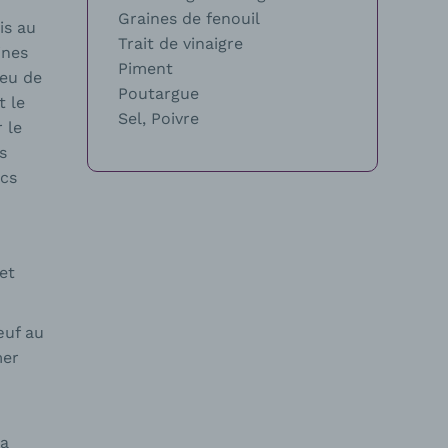
Graines de fenouil
is au
Trait de vinaigre
ines
Piment
peu de
Poutargue
t le
Sel, Poivre
r le
s
ncs
et
œuf au
mer
la