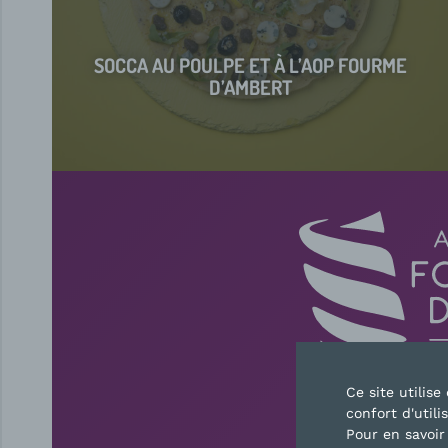
SOCCA AU POULPE ET À L’AOP FOURME
D’AMBERT
Ce site utilis
confort d'utili
CONTAC
Pour en savoir