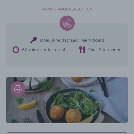
TAPAS / VOORGERECHTEN
Moeilijkheidsgraad :
Gemiddeld
60 minuten in totaal
Voor 2 personen
Print
het
recept