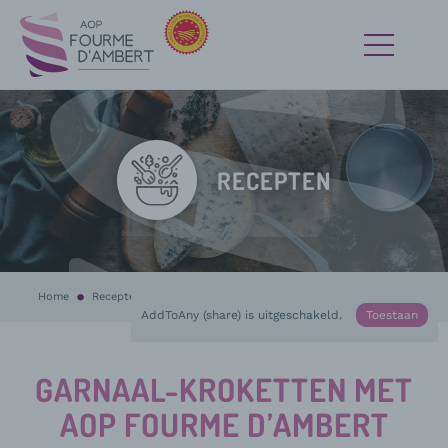
RECEPTEN
Home
Recepten
Bezig :
Garnaal-Kroketten met AOP Fourme d’Ambert
AddToAny (share) is uitgeschakeld.
Toestaan
GARNAAL-KROKETTEN MET
AOP FOURME D’AMBERT