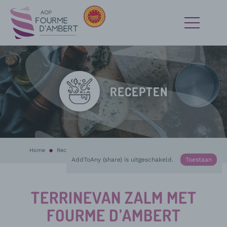
RECEPTEN
Home
Recepten
Bezig :
Terrinevan zalm met Fourme d’Ambert
AddToAny (share) is uitgeschakeld.
Toestaan
TERRINEVAN ZALM MET
FOURME D’AMBERT